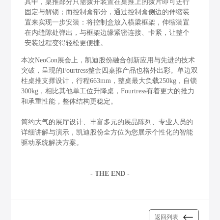
其中，桌推部分只需拨开装置在桌推上的拨片即可进行
固定与解锁；而控制盒部分，通过控制盒侧边的伸缩装
置来实现一步安装：将控制盒放入横梁框架，伸缩装置
在内缝隙处弹出，与框架边缘紧密连接、卡紧，让整个
安装过程变得轻松更便捷。
本次NeoCon展会上，凯迪股份融合创新应用与先进的技术
突破，呈现的Fourtress整套四桌推产品也格外出彩。单边双
柱桌推支撑设计，行程663mm，整桌最大负载250kg，自锁
300kg，相比其他单工位升降桌，Fourtress有着更大的推力
和承重性能，整体结构更稳定。
简约大气的展厅设计、丰富多元的展品陈列、专业人员的
详细讲解与演示，凯迪股份全方位为您展示个性化的智能
驱动系统解决方案。
- THE END -
返回列表