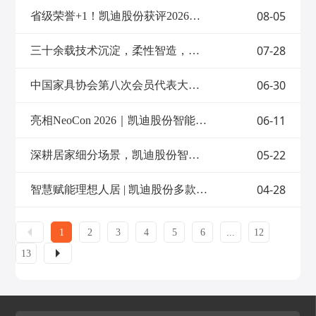
合，公司完备的智能制造运行体系，完成了
沙发成为承载家庭休闲、娱乐、放松的核心
08-05
省级荣誉+1！凯迪股份获评2026年江苏省先进智能工厂
从传统加工制造向智慧工厂的跨越式转型。
场景，赋予家庭空间更多创意与趣味。作为
此次入选省先进级智能工厂，既是对凯迪股
功能沙发电动推杆领域的专业制造商，凯迪
份多年来深耕智能制造、坚持创新升级的充
07-28
股份自1992年创立以来，始终专注于线性驱
三十余载技术沉淀，柔性智造，凯迪股份赋能全球智慧升降空间。
分肯定，也进一步印证了以数字化赋能线性
动系统研发，在智能家居板块聚焦功能沙发
驱动行业高质量发展的扎实成效。未来，凯
铁架总成解决方案，以高可靠性、高性能的
迪股份将持续依托智能工厂平台加速新品研
06-30
中国家具协会第八次会员代表大会召开 | 凯迪股份荣膺常务理事单位，总经理周殊程当选常务理事
产品与服务赢得市场广泛认可。 基于多年在
发与工艺革新，以智造升级带动产品迭代更
功能沙发领域沉淀的核心技术，公司重磅推
新，通过数字化创新激活线性驱动行业的新
出——全新多功能沙发系统，通过“一屏掌
质生产力，为江苏省高端装备制造产业提质
06-11
亮相NeoCon 2026｜凯迪股份智能驱动系统解决方案，以创新设计力奔赴国际前沿
控、全感沉浸”的智能科技集成设计，将线
增效贡献力量。- THE END -
性驱动技术与沉浸式体验深度融合，为用户
打造覆盖视觉、听觉、触觉的全维度家居影
05-22
深耕居家细分场景，凯迪股份智能驱动系统，赋能家居品牌差异化升级
院体验，延续专业技术的同时实现功能升
级。01模块化集成，定制专属舒适 支持不同
04-28
智慧赋能理想人居 | 凯迪股份多款智能家居产品亮相2026美国（春季）高点展
模块自由组合 该系统涵盖音律、气囊、灯
带、通风加热、智能控制、电视与音响互联
六大核心模块，支持按需选配： ①音律模
块：音箱、低音BASS、音频振子、氛围灯
1
2
3
4
5
6
...
12
带一体化设计，振动随音乐频率大小振幅同
步变化；②气囊模块：三种按摩调节模式，
13
适配不同放松需求；③座椅通风加热模块：
通风与加热2档调节模式；④灯带模块：7色
循环、固定颜色模式、呼吸模式、音律模
式，多种模式调节；⑤智能控制模块：支持
10寸高清显示屏触摸操控，UI可客制化，操