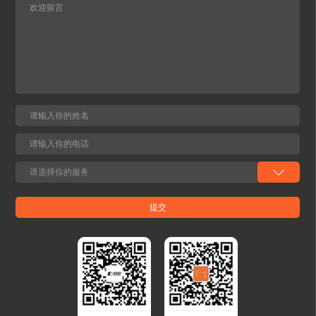
作直观便捷；⑥电视与音响互联模块：通过
蓝牙组网2.4G互联，连接沙发音响可播放或
组成多声道音响系统模式，打造多人家庭影
院效果。 所有模块产品兼容性强、安装美
观，可完美融入家居风格，不破坏空间整体
性，给用户带来全新舒适体验。多重功能重
塑沉浸体验 通过装置该系统，可打造全维度
沉浸式感官体验。听觉上，搭载全频音响与
低音BASS，支持多个功能沙发蓝牙互联组
成多声道系统，电视音频无线同步传输，让
人贴身感受环绕立体声的震撼；视觉上，氛
围灯带提供呼吸、循环、固定、音律四种模
式，灯光随音乐频率精准律动，营造沉浸式
氛围；触觉上，音频振子搭配多种气囊按摩
模式，可调振动强度与音乐节奏同步呼应，
带来细腻贴合的按摩体验；体感上，加热与
通风功能自由调节，久坐不易闷汗，全方位
兼顾舒适与实用。全场景智能控制10寸高清
触控屏嵌入式设计，支持灯光颜色、音乐均
衡器、按摩模式等全功能一键操控，老人小
孩皆能轻松使用。高度个性化定制从灯光色
调、振动强度到按摩程序，均可根据个人喜
好自由调节，一键切换专属舒适状态。家居
生态互联蓝牙无缝对接电视、投影等设备，