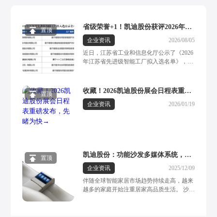
省级荣誉+1！凯迪股份获评2026年江
置顶
苏省先进智能工厂
企业资讯
2026/08/05
近日，江苏省工业和信息化厅公示了《2026
年江苏省先进级智能工厂拟入选名单》，常
州市凯迪电器股份有限公司（以下简称“凯
迪股份”）成功入选。这一省级重磅荣誉，
标志着凯迪股份在数字化、智能化制造方面
收藏！2026凯迪股份展会日程表重磅
置顶
的实力获得了官方权威认可。作为一家集线
发布，先睹为快→
企业资讯
2026/01/19
性驱动系统研发、生产、应用研究及海内外
营销于一体的全流程服务型集团企业，凯迪
股份多年来深耕线性驱动领域，始终坚持自
主研发发展战略。其核心产品涵盖电动推
杆、手控器、电器盒等系统部件，广泛应用
于智慧办公、智能家居、医疗康护、汽车等
凯迪股份：功能沙发多媒体系统，定
多元化核心应用场景。现阶段，凯迪股份已
置顶
制专属居家高端影院，打造全感沉浸
构建起一套成熟完备的全流程数字化管控体
企业资讯
2025/12/09
系，柔性一体化智造方案展现出强劲的市场
体验
伴随全球智能家居市场趋势持续走高，越来
竞争力。工厂深度落地数据采集、运维管
越多的家庭开始注重居家高品质生活。 沙发
理、人工智能数据分析等数字化工具，有效
作为现代家居空间中的重要组成部分，人们
实现了立体智能仓储、数字孪生平台之间的
对其需求的体现早已超越单纯的坐躺椅功
联动协同。依托5G与工业互联网的深度融
能。一套多功能、多元化体验度拉满的功能